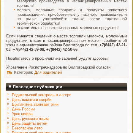
заводского производства в несанкционированных местах
торговли!
молоко, молочные продукты и продукты животного
происхождения, приобретенные у частного производителя
на рынке, употребляйте только после тщательной
термической обработки!
откажитесь от непастеризованных молочных продуктов!
Если имеются сведения о месте торговли молоком, молочными
продуктами, мясом в несанкционированном месте – сообщите об
этом в администрацию района Волгограда по тел.
+7(8442) 42-21-
03
,
+7(8442) 42-39-08
,
+7(8442) 42-50-66
.
Позаботьтесь о профилактике заранее! Будьте здоровы!
Управление Роспотребнадзора по Волгоградской области
Категория:
Для родителей
Последние публикации
Родительский контроль в лагере
День памяти и скорби
Бригантина зажигает огни
День России
Урок цифры
День русского языка
День защиты детей
Безопасное лето
Родительский контроль в лагере