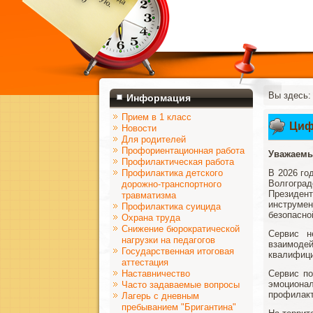
Вы здесь
Информация
Прием в 1 класс
Циф
Новости
Для родителей
Профориентационная работа
Уважаемы
Профилактическая работа
Профилактика детского
В 2026 го
Волгоград
дорожно-транспортного
Президент
травматизма
инструме
Профилактика суицида
безопасно
Охрана труда
Снижение бюрократической
Сервис н
нагрузки на педагогов
взаимоде
Государственная итоговая
квалифици
аттестация
Наставничество
Сервис по
эмоционал
Часто задаваемые вопросы
профилакт
Лагерь с дневным
пребыванием "Бригантина"