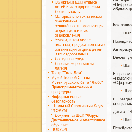
На террит
Об организации отдыха
«Цифрово
детей и их оздоровления
обучающи
Деятельность
Материально-техническое
обеспечение и
Как запи
оснащённость организации
отдыха детей и их
Шаг 
оздоровления
Услуги, в том числе
Перейдите
платные, предоставляемые
организации отдыха детей
Авторизу
и их оздоровления
Важно:
уч
Доступная среда
Дневник мероприятий
Шаг
лагеря
Театр "Тили-Бом"
В правом 
Музей Боевой Славы
«Подключи
Музей русского быта "Любо"
«Сферуму
Правоприменительные
Шаг
процедуры
Информационная
В раздел
безопасность
специалис
Школьный Спортивный Клуб
"ФОРУМ"
Дети от 1
Документы ШСК "Форум"
Шаг 
Дистанционное и электронное
обучение
Перейдите
НОКУОД