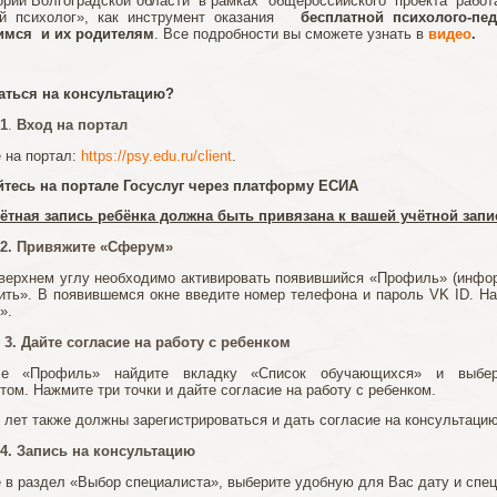
ории Волгоградской области в рамках общероссийского проекта работ
й психолог», как инструмент оказания
бесплатной психолого-пе
мся и их родителям
. Все подробности вы сможете узнать в
видео
.
саться на консультацию?
1
.
Вход на портал
 на портал:
https://psy.edu.ru/client
.
йтесь на портале Госуслуг через платформу ЕСИА
ётная запись ребёнка должна быть привязана к вашей учётной запи
 2. Привяжите «Сферум»
верхнем углу необходимо активировать появившийся «Профиль» (инфор
ть». В появившемся окне введите номер телефона и пароль VK ID. На
».
 3. Дайте согласие на работу с ребенком
е «Профиль» найдите вкладку «Список обучающихся» и выбери
том. Нажмите три точки и дайте согласие на работу с ребенком.
4 лет также должны зарегистрироваться и дать согласие на консультацию
4. Запись на консультацию
 в раздел «Выбор специалиста», выберите удобную для Вас дату и спе