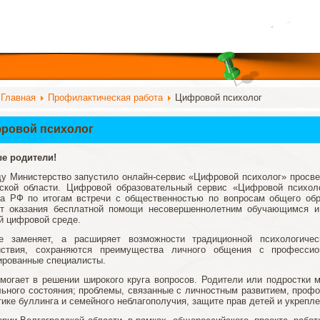
:
Главная
Профилактическая работа
Цифровой психолог
ровой психолог
е родители!
ду Министерство запустило онлайн-сервис «Цифровой психолог» просве
ской области. Цифровой образовательный сервис «Цифровой психоло
а РФ по итогам встречи с общественностью по вопросам общего обр
нт оказания бесплатной помощи несовершеннолетним обучающимся и
й цифровой среде.
е заменяет, а расширяет возможности традиционной психологич
йствия, сохраняются преимущества личного общения с професси
рованные специалисты.
могает в решении широкого круга вопросов. Родители или подростки м
ьного состояния; проблемы, связанные с личностным развитием, профо
ике буллинга и семейного неблагополучия, защите прав детей и укрепл