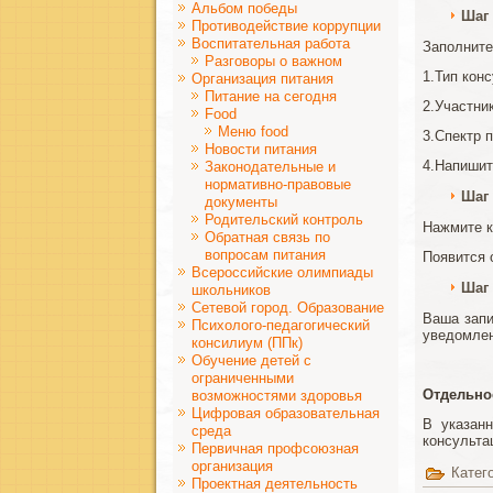
Альбом победы
Шаг 
Противодействие коррупции
Воспитательная работа
Заполните
Разговоры о важном
1.Тип кон
Организация питания
Питание на сегодня
2.Участни
Food
Меню food
3.Спектр 
Новости питания
4.Напишит
Законодательные и
нормативно-правовые
Шаг 
документы
Родительский контроль
Нажмите к
Обратная связь по
вопросам питания
Появится 
Всероссийские олимпиады
Шаг 
школьников
Сетевой город. Образование
Ваша запи
Психолого-педагогический
уведомлен
консилиум (ППк)
Обучение детей с
ограниченными
Отдельно
возможностями здоровья
Цифровая образовательная
В указан
среда
консульта
Первичная профсоюзная
организация
Катег
Проектная деятельность