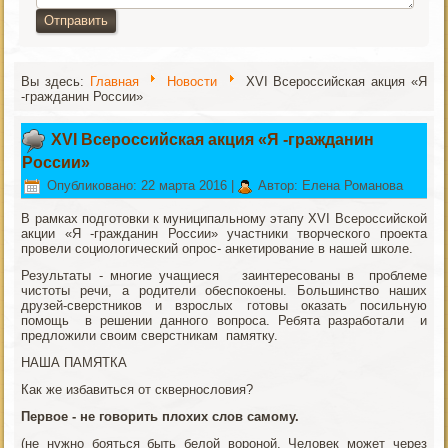
Отправить
Вы здесь:
Главная
Новости
XVI Всероссийская акция «Я
-гражданин России»
XVI Всероссийская акция «Я -гражданин
России»
Опубликовано: 22 марта 2016
|
Автор: Елена Романова
В рамках подготовки к муниципальному этапу XVI Всероссийской
акции «Я -гражданин России» участники творческого проекта
провели социологический опрос- анкетирование в нашей школе.
Результаты - многие учащиеся заинтересованы в проблеме
чистоты речи, а родители обеспокоены. Большинство наших
друзей-сверстников и взрослых готовы оказать посильную
помощь в решении данного вопроса. Ребята разработали и
предложили своим сверстникам памятку.
НАША ПАМЯТКА
Как же избавиться от сквернословия?
Первое - не говорить плохих слов самому.
(не нужно бояться быть белой вороной. Человек может через