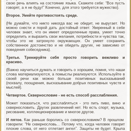
свою речь влиять на состояние языка. Скажите себе: “Все пусть
говорят, а я не буду!” Конечно, для этого требуется мужество).
Второе. Умейте противостоять среде.
(Не думайте, что никто никогда вас не обидит, не выругает. Но
можно снести и порой дать достойный ответ. Уверенный в себе
человек знает, что он имеет определенные права, умеет точно
определить и выразить свои желания, потребности и чувства так,
чтобы это не затронуло окружающих. Он умеет сохранить
собственное достоинство и не обидеть других, не зависимо от
поведения собеседника).
Третье. Тренируйте себя просто говорить вежливо и
красиво.
(Важно научиться думать и говорить о хорошем, помня, что наши
слова материализуются, а помыслы реализуются. Используйте в
своей речи как можно больше позитивных высказываний
(похвалу, поощрения, высказывание добрых позитивных чувств и
мыслей).
Четвертое. Сквернословие - не есть способ расслабления.
Может показаться, что расслабляться - это пить пиво, вино и
сквернословить. Других развлечений нет. Но есть спорт, музыка,
рисование, коллекционирование и многое другое.
И пятое.
Как раньше боролись со сквернословием? В прошлом
говорили: “Не сквернословь... Потому что, когда человек говорит
плохие слова, от него отлетает ангел”. Защиты не будет. Крыла