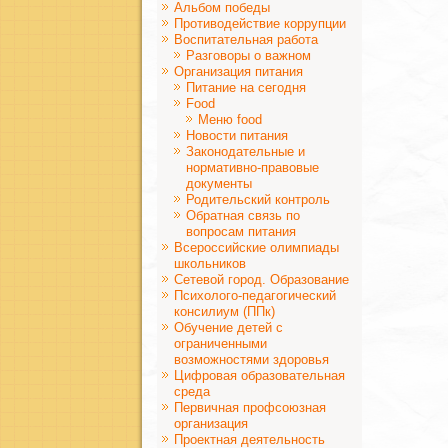
Альбом победы
Противодействие коррупции
Воспитательная работа
Разговоры о важном
Организация питания
Питание на сегодня
Food
Меню food
Новости питания
Законодательные и
нормативно-правовые
документы
Родительский контроль
Обратная связь по
вопросам питания
Всероссийские олимпиады
школьников
Сетевой город. Образование
Психолого-педагогический
консилиум (ППк)
Обучение детей с
ограниченными
возможностями здоровья
Цифровая образовательная
среда
Первичная профсоюзная
организация
Проектная деятельность