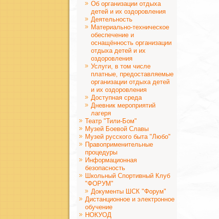
Об организации отдыха
детей и их оздоровления
Деятельность
Материально-техническое
обеспечение и
оснащённость организации
отдыха детей и их
оздоровления
Услуги, в том числе
платные, предоставляемые
организации отдыха детей
и их оздоровления
Доступная среда
Дневник мероприятий
лагеря
Театр "Тили-Бом"
Музей Боевой Славы
Музей русского быта "Любо"
Правоприменительные
процедуры
Информационная
безопасность
Школьный Спортивный Клуб
"ФОРУМ"
Документы ШСК "Форум"
Дистанционное и электронное
обучение
НОКУОД