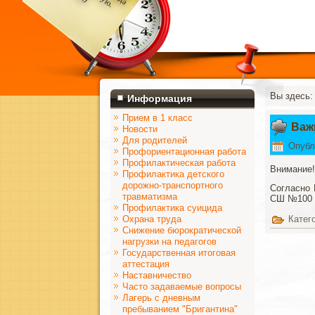
Вы здесь
Информация
Прием в 1 класс
Важ
Новости
Для родителей
Опубл
Профориентационная работа
Профилактическая работа
Внимание!
Профилактика детского
дорожно-транспортного
Согласно 
травматизма
СШ №100 н
Профилактика суицида
Охрана труда
Катег
Снижение бюрократической
нагрузки на педагогов
Государственная итоговая
аттестация
Наставничество
Часто задаваемые вопросы
Лагерь с дневным
пребыванием "Бригантина"