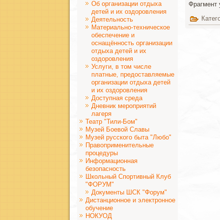
Об организации отдыха
Фрагмент 
детей и их оздоровления
Катег
Деятельность
Материально-техническое
обеспечение и
оснащённость организации
отдыха детей и их
оздоровления
Услуги, в том числе
платные, предоставляемые
организации отдыха детей
и их оздоровления
Доступная среда
Дневник мероприятий
лагеря
Театр "Тили-Бом"
Музей Боевой Славы
Музей русского быта "Любо"
Правоприменительные
процедуры
Информационная
безопасность
Школьный Спортивный Клуб
"ФОРУМ"
Документы ШСК "Форум"
Дистанционное и электронное
обучение
НОКУОД