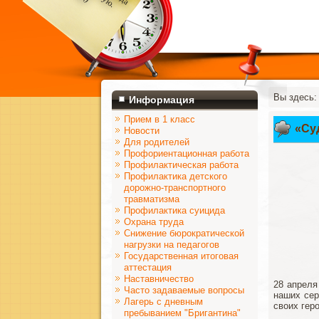
Вы здесь
Информация
Прием в 1 класс
«Су
Новости
Для родителей
Профориентационная работа
Профилактическая работа
Профилактика детского
дорожно-транспортного
травматизма
Профилактика суицида
Охрана труда
Снижение бюрократической
нагрузки на педагогов
Государственная итоговая
аттестация
Наставничество
28 апреля
Часто задаваемые вопросы
наших сер
Лагерь с дневным
своих гер
пребыванием "Бригантина"