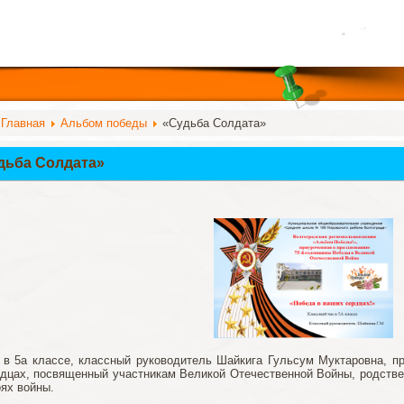
:
Главная
Альбом победы
«Судьба Солдата»
дьба Солдата»
 в 5а классе, классный руководитель Шайкига Гульсум Муктаровна, п
дцах, посвященный участникам Великой Отечественной Войны, родстве
оях войны.