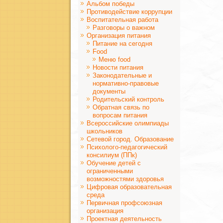
Альбом победы
Противодействие коррупции
Воспитательная работа
Разговоры о важном
Организация питания
Питание на сегодня
Food
Меню food
Новости питания
Законодательные и
нормативно-правовые
документы
Родительский контроль
Обратная связь по
вопросам питания
Всероссийские олимпиады
школьников
Сетевой город. Образование
Психолого-педагогический
консилиум (ППк)
Обучение детей с
ограниченными
возможностями здоровья
Цифровая образовательная
среда
Первичная профсоюзная
организация
Проектная деятельность