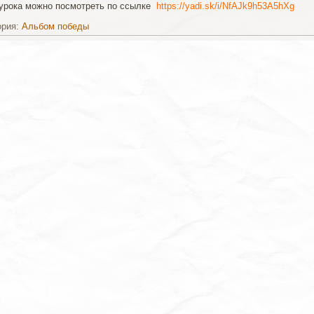
урока можно посмотреть по ссылке
https://yadi.sk/i/NfAJk9h53A5hXg
ория:
Альбом победы