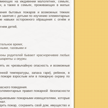
 имеющих на иждивении малолетних, семьях,
ии, а также в семьях, проживающих в жилых
вения бытовых пожаров и возможных тяжких
и занятия с детьми по изучению элементарных
ые навыки осторожного обращения с огнём и
гнем детей,
тельное время;
ьными, газовыми и
ороны родителей бывают красноречивее любых
игареты и окурки.
снять их чрезвычайную опасность и возможные
ной температуры, запаха гари), ребенок, в
о пожаре взрослым или в пожарную охрану по
асного поведения.
е элементарных правил пожарной безопасности
 дымовыми пожарными извещателями, которые
нал.
ить пожар, сохранить свой дом, имущество и