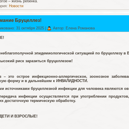
огое – жизнь ребенка.
ория:
Новости
мание Бруцеллез!
иковано: 31 октября 2025
|
Автор: Елена Романова
Е!
 неблагополучной эпидемиологической ситуацией по бруцеллезу в В
высокий риск заразиться бруцеллезом!
з – это острое инфекционно-аллергическое, зоонозное заболев
кую форму и в дальнейшем к ИНВАЛИДНОСТИ.
и источниками бруцеллезной инфекции для человека являются овцы
передача инфекции осуществляется при употреблении продуктов
х достаточную термическую обработку.
ДЕТИ И ВЗРОСЛЫЕ!