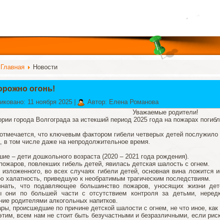
:
Главная
Новости
орожно огонь!
иковано: 11 ноября 2025
|
Автор: Елена Романова
Уважаемые родители!
ории города Волгограда за истекший период 2025 года на пожарах погибл
отмечается, что ключевым фактором гибели четверых детей послужило 
, в том числе даже на непродолжительное время.
шие – дети дошкольного возраста (2020 – 2021 года рождения).
пожаров, повлекших гибель детей, явилась детская шалость с огнем.
 изложенного, во всех случаях гибели детей, основная вина ложится 
ю халатность, приведшую к необратимым трагическим последствиям.
знать, что подавляющее большинство пожаров, уносящих жизни дет
ы они по большей части с отсутствием контроля за детьми, нере
ние родителями алкогольных напитков.
ры, происшедшие по причине детской шалости с огнем, не что иное, как
этим, всем нам не стоит быть безучастными и безразличными, если рис