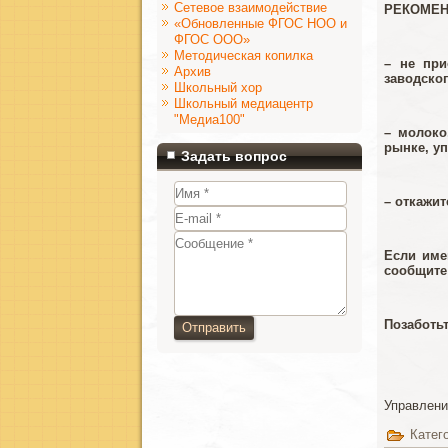
Сетевое взаимодействие
РЕКОМЕ
«Обновленные ФГОС НОО и
ФГОС ООО»
Методическая копилка
– не при
Архив
заводско
Школьный хор
Школьный медиацентр
"Медиа100"
– молоко
рынке, у
Задать вопрос
– откажи
Если име
сообщите
Позаботьт
Отправить
Управлени
Катег