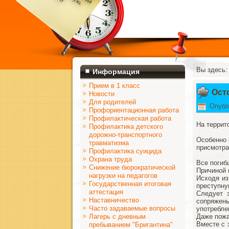
Вы здесь
Информация
Прием в 1 класс
Ост
Новости
Для родителей
Опубл
Профориентационная работа
Профилактическая работа
На террит
Профилактика детского
дорожно-транспортного
Особенно 
травматизма
присмотра
Профилактика суицида
Охрана труда
Все погиб
Снижение бюрократической
Причиной 
нагрузки на педагогов
Исходя из
Государственная итоговая
преступну
аттестация
Следует 
Наставничество
сопряжен
Часто задаваемые вопросы
употребле
Лагерь с дневным
Даже пожа
Вместе с 
пребыванием "Бригантина"