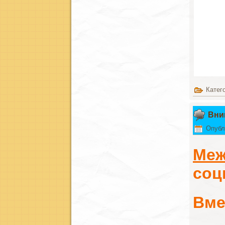
Катег
Вни
Опубл
Меж
соц
Вме