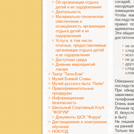
соседей,
Об организации отдыха
находящи
детей и их оздоровления
помещения
Деятельность
Чтобы ма
Материально-техническое
последств
обеспечение и
правил по
оснащённость организации
адекватны
отдыха детей и их
Эти общеп
оздоровления
достаточн
Услуги, в том числе
платные, предоставляемые
не о
организации отдыха детей
след
и их оздоровления
искл
не д
Доступная среда
друг
Дневник мероприятий
след
лагеря
слов
Театр "Тили-Бом"
Музей Боевой Славы
Обязаннос
Музей русского быта "Любо"
последств
Правоприменительные
При обнар
процедуры
зависимос
Информационная
телефон
безопасность
Очень важ
Школьный Спортивный Клуб
Личным пр
"ФОРУМ"
И, безусл
Документы ШСК "Форум"
в быту.
Не лишним
Дистанционное и электронное
на ранней
обучение
Только бо
НОКУОД