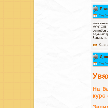
Род
Опубл
Уважаемые
МОУ СШ 10
сентября в
Админист
Запись на
Катег
Дош
Опубл
Ува
На б
курс
Запис