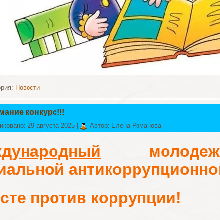
ория:
Новости
мание конкурс!!!
иковано: 29 августа 2025
|
Автор: Елена Романова
дународный
молодежн
иальной антикоррупционно
сте против коррупции!