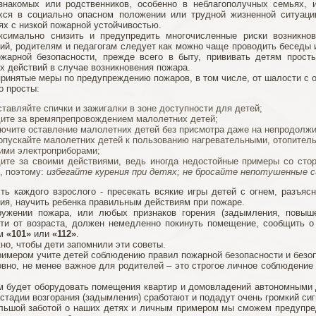
 знакомых или родственников, особенно в неблагополучных семьях,
хся в социально опасном положении или трудной жизненной ситуац
х с низкой пожарной устойчивостью.
ксимально снизить и предупредить многочисленные риски возникно
ий, родителям и педагогам следует как можно чаще проводить беседы 
жарной безопасности, прежде всего в быту, прививать детям прост
х действий в случае возникновения пожара.
ринятые меры по предупреждению пожаров, в том числе, от шалости с о
о просты:
ставляйте спички и зажигалки в зоне доступности для детей;
ите за времяпрепровождением малолетних детей;
ючите оставление малолетних детей без присмотра даже на непродолжи
опускайте малолетних детей к пользованию нагревательными, отопител
ими электроприборами;
ите за своими действиями, ведь иногда недостойные примеры со ст
, поэтому:
избегайте курения при детях; не бросайте непотушенные с
ть каждого взрослого - пресекать всякие игры детей с огнем, разъя
ия, научить ребенка правильным действиям при пожаре.
ужении пожара, или любых признаков горения (задымления, повышен
ти от возраста, должен немедленно покинуть помещение, сообщить 
ам
«101»
или
«112»
.
но, чтобы дети запомнили эти советы.
имером учите детей соблюдению правил пожарной безопасности и безоп
овно, не менее важное для родителей – это строгое личное соблюдени
 будет оборудовать помещения квартир и домовладений автономными
 стадии возгорания (задымления) сработают и подадут очень громкий сиг
льшой заботой о наших детях и личным примером мы сможем предупред