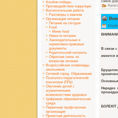
самое дор
Альбом победы
Катег
Противодействие коррупции
Воспитательная работа
Разговоры о важном
Вни
Организация питания
Питание на сегодня
Опубл
Food
Меню food
ВНИМАНИ
Новости питания
Законодательные и
нормативно-правовые
документы
В связи с
Родительский контроль
имеется 
Обратная связь по
вопросам питания
Всероссийские олимпиады
школьников
Бруцелле
Сетевой город. Образование
хроничес
Психолого-педагогический
Основным
консилиум (ППк)
Обучение детей с
Нередко 
ограниченными
прошедши
возможностями здоровья
Цифровая образовательная
среда
БОЛЕЮТ 
Первичная профсоюзная
организация
Проектная деятельность