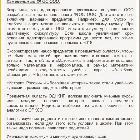
Изменения во ФГОС ООО:
Закрепили, что адаптированные программы на уровне ООО
разрабатывают на основе нового ФГОС ООО. Для этого в него
включили вариации предметов. Например, для глухих и
слабослышащих можно не включать в программу музыку. При
этом для всех детей с ОВЗ вместо физкультуры надо внести
адаптивную физкультуру. Если школа увеличивает срок
освоения адаптированной программы до шести лет, то объем
аудиторных часов не может превышать 6018.
Скорректировали набор предметов в предметных областях, чтобы
не было сложностей при выставлении итоговых отметок в
аттестат. Так, в области «Математика и информатика» остались
только математика и информатика, в рамках математики
необходимо предусмотреть учебные курсы «Алгебра»,
«Геометрия», «Вероятность и статистика».
«История России» и «Всеобщая история» также стали учебными
курсами в рамках предмета «История».
Предметная область ОДНКНР должна включать учебные курсы
или модули, перечень которых школа определяет
самостоятельно. Родители выбирают из этого перечня – по
аналогии с ОРКСЭ.
Теперь изучение родного и второго иностранного языков можно
организовать, если для этого есть условия в школе. При этом
также надо получить заявления родителей.
Уменьшили максимум и минимум аудиторных часов.