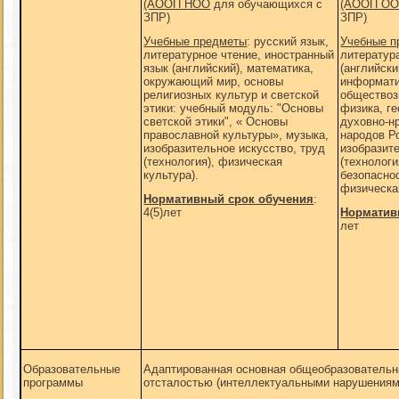
(АООП НОО
для обучающихся с
(АООП О
ЗПР
)
ЗПР
)
Учебные предметы
: русский язык,
Учебные 
литературное чтение, иностранный
литератур
язык (английский), математика,
(английски
окружающий мир, основы
информати
религиозных культур и светской
обществоз
этики: учебный модуль: "Основы
физика, г
светской этики", « Основы
духовно-н
православной культуры», музыка,
народов Р
изобразительное искусство, труд
изобразит
(технология), физическая
(технологи
культура).
безопасно
физическа
Нормативный срок обучения
:
4(5)лет
Норматив
лет
Образовательные
Адаптированная основная общеобразовательн
программы
отсталостью (интеллектуальными нарушени