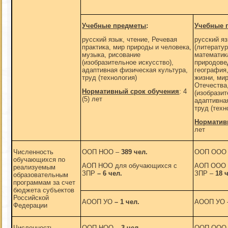
Учебные предметы
:
Учебные 
русский язык, чтение, Речевая
русский яз
практика, мир природы и человека,
(литератур
музыка, рисование
математик
(изобразительное искусство),
природове
адаптивная физическая культура,
география
труд (технология)
жизни, мир
Отечества
Нормативный срок обучения
: 4
(изобразит
(5) лет
адаптивна
труд (техн
Норматив
лет
Численность
ООП НОО –
389 чел.
ООП ООО
обучающихся по
АОП НОО для обучающихся с
АОП ООО 
реализуемым
ЗПР
– 6 чел.
ЗПР –
18 
образовательным
программам за счет
бюджета субъектов
Российской
АООП УО
– 1 чел.
АООП УО
Федерации
Численность
ООП НОО
–
3
чел.
ООП ООО