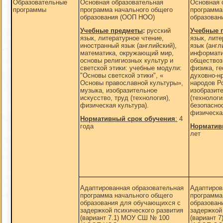
Образовательные
Основная образовательная
Основная 
программы
программа начального общего
программа
образования (ООП НОО)
образован
Учебные предметы
:
русский
Учебные 
язык, литературное чтение,
язык, лит
иностранный язык (английский),
язык (англ
математика, окружающий мир,
информати
основы религиозных культур и
обществоз
светской этики: учебные модули:
физика, г
"Основы светской этики", «
духовно-н
Основы православной культуры»,
народов Р
музыка, изобразительное
изобразит
искусство, труд (технология),
(технологи
физическая культура).
безопасно
физическа
Нормативный срок обучения
:
4
года
Норматив
лет
Адаптированная образовательная
Адаптиров
программа начального общего
программа
образования для обучающихся с
образован
задержкой психического развития
задержкой
(вариант 7.1) МОУ СШ № 100
(вариант 