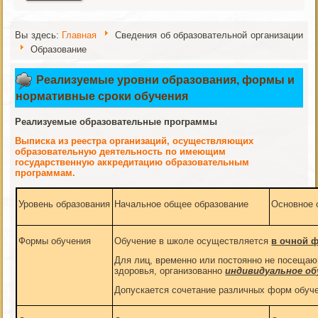
Вы здесь:
Главная
Сведения об образовательной организации
Образование
Реализуемые уровни образования, формы и
нормативные сроки обучения
Реализуемые образовательные программы
Выписка из реестра организаций, осуществляющих
образовательную деятельность по имеющим
государственную аккредитацию образовательным
программам.
Уровень образования
Начальное общее образование
Основное 
Формы обучения
Обучение в школе осуществляется
в очной 
Для лиц, временно или постоянно не посеща
здоровья, организованно
индивидуальное об
Допускается сочетание различных форм обуч